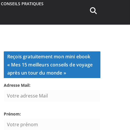
CONSEILS PRATIQUES
Reçois gratuitement mon mini ebook
« Mes 15 meilleurs conseils de voyage
après un tour du monde »
Adresse Mail:
Prénom: