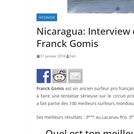
INTERVIEW
Nicaragua: Interview 
Franck Gomis
31 janvier 2016
Fab
Franck Gomis
est un ancien surfeur pro françai
à faire une tentative sérieuse sur le circuit p
a fait partie des 100 meilleurs surfeurs mondiau
ème
è
Ses meilleurs résultats : 3
au Lacanau Pro, 3
Quel est ton meilleu