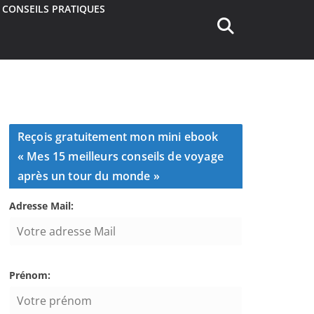
CONSEILS PRATIQUES
Reçois gratuitement mon mini ebook
« Mes 15 meilleurs conseils de voyage
après un tour du monde »
Adresse Mail:
Prénom: