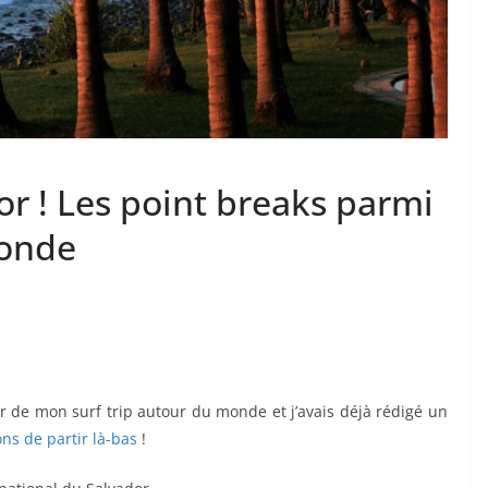
r ! Les point breaks parmi
monde
r de mon surf trip autour du monde et j’avais déjà rédigé un
ons de partir là-bas
!