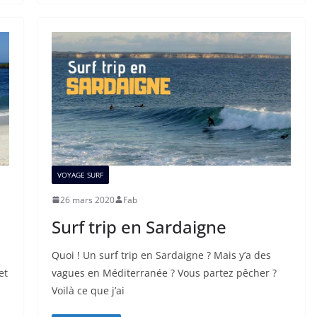
VOYAGE SURF
26 mars 2020
Fab
Surf trip en Sardaigne
Quoi ! Un surf trip en Sardaigne ? Mais y’a des
et
vagues en Méditerranée ? Vous partez pêcher ?
Voilà ce que j’ai