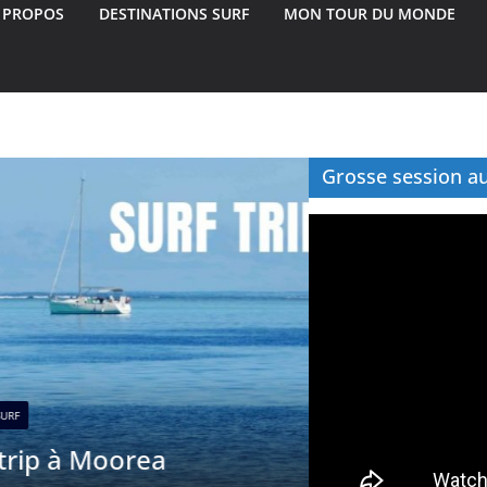
 PROPOS
DESTINATIONS SURF
MON TOUR DU MONDE
Grosse session au 
Lecteur
vidéo
CONSEILS PRATIQUES
VO
Gros surf à