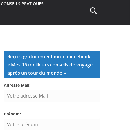
CONSEILS PRATIQUES
Reçois gratuitement mon mini ebook
« Mes 15 meilleurs conseils de voyage
après un tour du monde »
Adresse Mail:
Prénom: