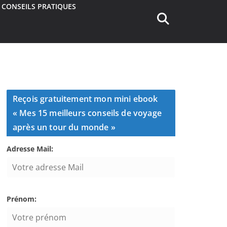
CONSEILS PRATIQUES
Reçois gratuitement mon mini ebook
« Mes 15 meilleurs conseils de voyage
après un tour du monde »
Adresse Mail:
Prénom: