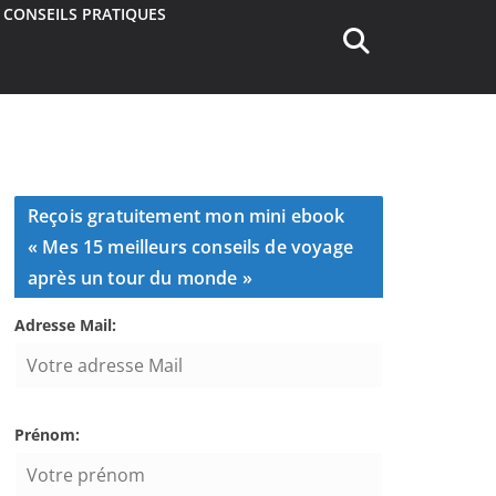
CONSEILS PRATIQUES
Reçois gratuitement mon mini ebook
« Mes 15 meilleurs conseils de voyage
après un tour du monde »
Adresse Mail:
Prénom: