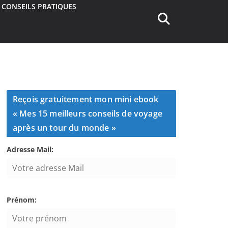
CONSEILS PRATIQUES
Reçois gratuitement mon mini ebook
« Mes 15 meilleurs conseils de voyage
après un tour du monde »
Adresse Mail:
Prénom: