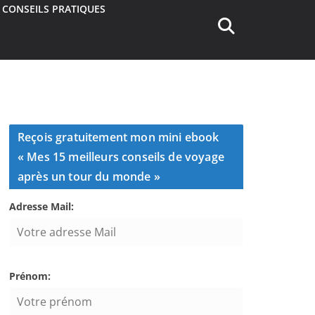
CONSEILS PRATIQUES
Reçois gratuitement mon mini ebook
« Mes 15 meilleurs conseils de voyage
après un tour du monde »
Adresse Mail:
Prénom: