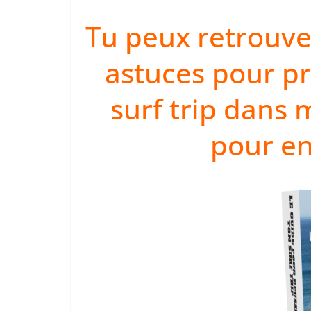
Tu peux retrouve
astuces pour p
surf trip dans 
pour en