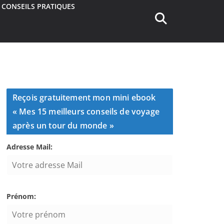
CONSEILS PRATIQUES
Reçois gratuitement mon mini ebook
« Mes 15 meilleurs conseils de voyage
après un tour du monde »
Adresse Mail:
Prénom: