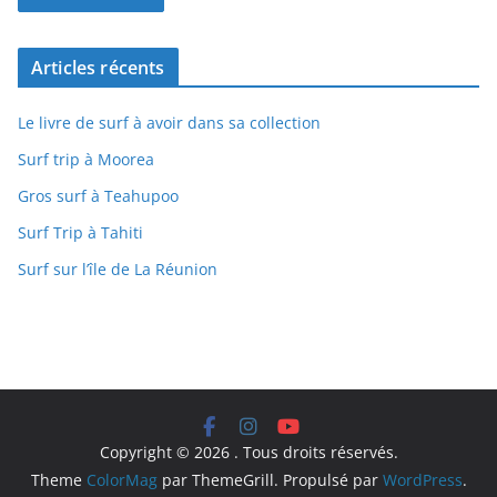
Articles récents
Le livre de surf à avoir dans sa collection
Surf trip à Moorea
Gros surf à Teahupoo
Surf Trip à Tahiti
Surf sur l’île de La Réunion
Copyright © 2026
. Tous droits réservés.
Theme
ColorMag
par ThemeGrill. Propulsé par
WordPress
.