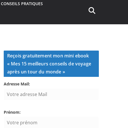
CONSEILS PRATIQUES
Reçois gratuitement mon mini ebook
« Mes 15 meilleurs conseils de voyage
après un tour du monde »
Adresse Mail:
Prénom: