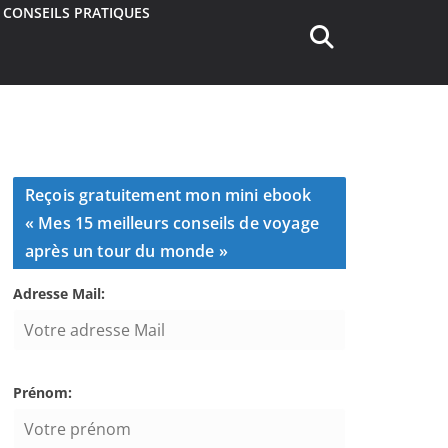
CONSEILS PRATIQUES
Reçois gratuitement mon mini ebook
« Mes 15 meilleurs conseils de voyage
après un tour du monde »
Adresse Mail:
Prénom: