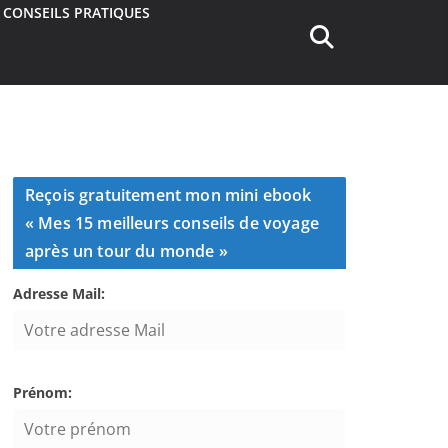
CONSEILS PRATIQUES
Reçois gratuitement mon mini ebook
« Mes 15 meilleurs conseils de voyage
après un tour du monde »
Adresse Mail:
Prénom: